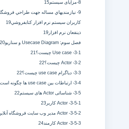
8-مزایای سیستم
15
9- نيازمنديهاي مساله جهت طراحي فروشگاه آنلاین کتابفروشي
كاربران سيستم نرم افزار کتابفروشي
19
ذينفعان نرم افزار
19
فصل سوم: Usecase Diagram و سناریو
20
3-1- Use case چیست؟
21
3-2- Actor چیست؟
22
3-3- دیاگرام use case چیست؟
22
3-4- ارتباطات بین use case ها چگونه است؟
3-5- شناسائی Actor های سیستم
22
3-5-1- Actor کاربر
23
3-5-2- Actor مدیر وب سایت فروشگاه آنلاین کتاب
3-5-3- Actor کارمند
24