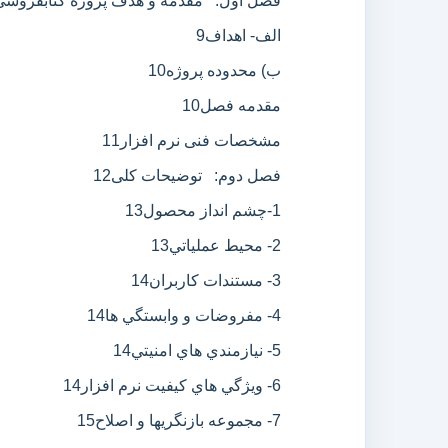
فصل اول: مقدمه و هدف پروژه کتابفروشي
الف- اهداف
9
ب) محدوده پروژه
10
مقدمه فصل
10
مشخصات فنی نرم افزار
11
فصل دوم: توضیحات کلی
12
1-چشم انداز محصول
13
2- محيط عملياتي
13
3- مستندات کاربران
14
4- مفروضات و وابستگي ها
14
5- نيازمندي هاي امنيتي
14
6- ويژگي هاي کيفيت نرم افزار
14
7- مجموعه بازنگريها و اصلاح
15