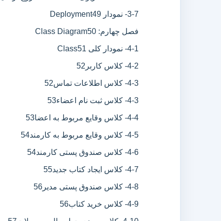
3-7- نمودار Deployment
49
فصل چهارم: Class Diagram
50
4-1- نمودار کلی Class
51
4-2- کلاس کاربر
52
4-3- کلاس اطلاعات تماس
52
4-3- کلاس ثبت نام اعضاء
53
4-4- کلاس وقایع مربوط به اعضا
53
4-5- کلاس وقایع مربوط به کارمند
54
4-6- کلاس صندوق پستی کارمند
54
4-7- کلاس ایجاد کتاب جدید
55
4-8- کلاس صندوق پستی مدیر
56
4-9- کلاس خريد كتاب
56