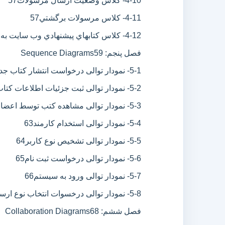
4-10- کلاس وضعيت ارسال مرسولات
57
4-11- کلاس مرسولات برگشتي
57
4-12- کلاس كتابهاي پيشنهادي وب سايت به كاربر
فصل پنجم: Sequence Diagrams
59
5-1- نمودار توالی درخواست انتشار کتاب جدید
5-2- نمودار توالی ثبت جزئیات اطلاعات کتاب
5-3- نمودار توالی مشاهده کتب توسط اعضا
2
5-4- نمودار توالی استخدام کارمند
63
5-5- نمودار توالی تشخیص نوع کاربر
64
5-6- نمودار توالی درخواست ثبت نام
65
5-7- نمودار توالی ورود به سیستم
66
5-8- نمودار توالی درخسوات انتخاب نوع ارسال كتاب به خريدار
فصل ششم: Collaboration Diagrams
68