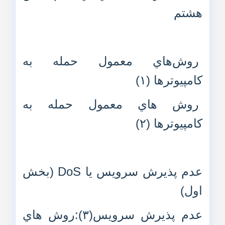
هشتم
روش‌هاي معمول حمله به
کامپيوترها (۱)
روش هاي معمول حمله به
کامپيوترها (۲)
عدم پذيرش سرويس يا DoS (بخش
اول)
عدم پذيرش سرويس(۳):روش هاي