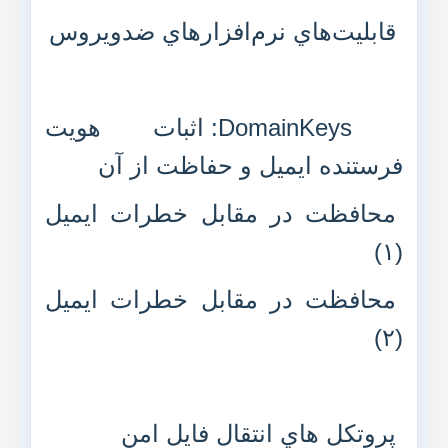
قابليت‌هاي نرم‌افزارهاي ضدويروس
DomainKeys: اثبات هويت
فرستنده ايميل و حفاظت از آن
محافظت در مقابل خطرات ايميل
(۱)
محافظت در مقابل خطرات ايميل
(۲)
پروتکل هاي انتقال فايل امن