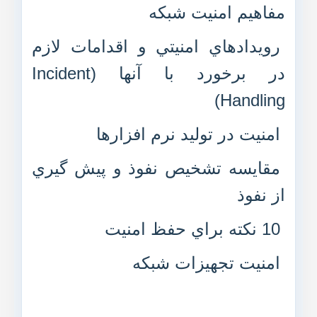
مفاهيم امنيت شبکه
رويدادهاي امنيتي و اقدامات لازم
در برخورد با آنها (Incident
Handling)
امنيت در توليد نرم افزارها
مقايسه تشخيص نفوذ و پيش گيري
از نفوذ
10 نکته براي حفظ امنيت
امنيت تجهيزات شبکه