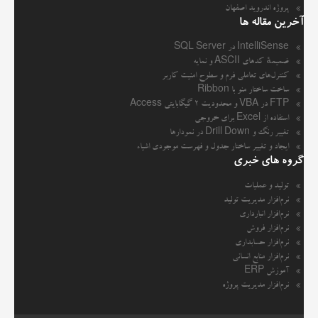
پروژه اندروید اصفهان
آخرین مقاله ها
IntelliSense در SQL Server
ضمیمهٔ کدهای ASCII و نمایه
کنترل‌های تعاملی فرم و سطوح امنیت کاربر
ساخت ساختار منو با Ribbon
FTP در VBA و محدودیت ۲ گیگابایتی Access
استفاده از Excel برای خروجی
تغییر رنگ و Drill Down در نمودارها
ایجاد و تغییر ساختار جدول و فهرست موجودی اشیاء
گروه های خبری
تولید و عملیات
نرم‌افزار مدیریت تولید
نرم‌افزار انبارداری
نرم‌افزار فروش
نرم‌افزار حسابداری
نرم‌افزار منابع انسانی
آموزش ERP
نرم‌افزار مدیریت پروژه