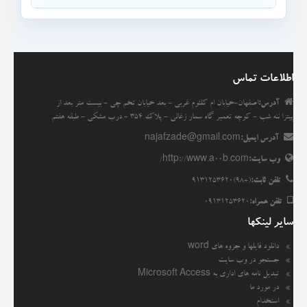
اطلاعات تماس
آدرس:
اصفهان-خیابان ام کلثوم غربی - بعد خیابان تخم چی - بیست متر بعد از
پیتزا ننه شب - کوچه تعمیر گاه سمار زغالی - پلاک 354 - درب مشکی - طبقه هفتم
آدرس ایمیل:
najafzade@gmail.com
وب سایت:
http://www.a00b.com/
تلفن ثابت:
(+98)9131253620
تلفن همراه:
09131253620
سایر لینکها
دانلود فایلها و جزوه های word
جستجو در وب سایت
تبدیل نامه های اداری به Microsoft Access
در مورد ما
استخدام