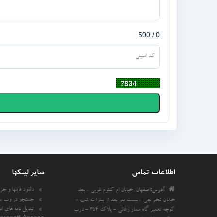
0 / 500
اطلاعات تماس
سایر لینکها
دانلود فایلها و جزوه
آدرس:
اصفهان-خیابان ام کلثوم غربی - بعد
جستجو در وب س
خیابان تخم چی - بیست متر بعد از پیتزا ننه شب -
تبدیل نامه های اد
کوچه تعمیر گاه سمار زغالی - پلاک 354 - درب