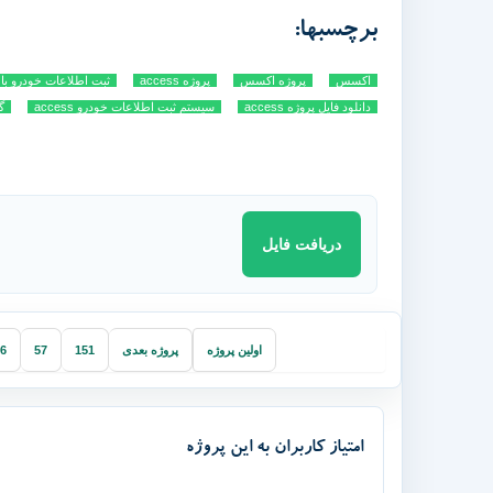
برچسبها:
اکسس
پروژه اکسس
پروژه access
ثبت اطلاعات خودرو ب
دانلود فایل پروژه access
سیستم ثبت اطلاعات خودرو access
گ
دریافت فایل
اولین پروژه
پروژه بعدی
151
57
6
امتیاز کاربران به این پروژه