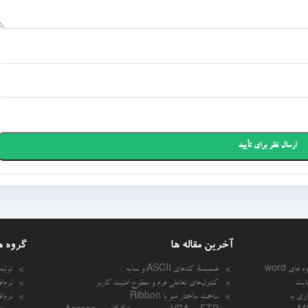
آخرین مقاله ها
گروه ه
 های word
ضمیمهٔ کدهای ASCII و نمایه
تولی
ایت
کنترل‌های تعاملی فرم و سطوح امنیت کاربر
نرم‌ا
اری به
ساخت ساختار منو با Ribbon
نرم‌ا