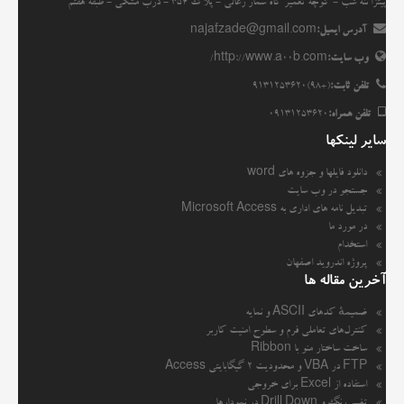
پیتزا ننه شب - کوچه تعمیر گاه سمار زغالی - پلاک 354 - درب مشکی - طبقه هفتم
آدرس ایمیل:
najafzade@gmail.com
وب سایت:
http://www.a00b.com/
تلفن ثابت:
(+98)9131253620
تلفن همراه:
09131253620
سایر لینکها
دانلود فایلها و جزوه های word
جستجو در وب سایت
تبدیل نامه های اداری به Microsoft Access
در مورد ما
استخدام
پروژه اندروید اصفهان
آخرین مقاله ها
ضمیمهٔ کدهای ASCII و نمایه
کنترل‌های تعاملی فرم و سطوح امنیت کاربر
ساخت ساختار منو با Ribbon
FTP در VBA و محدودیت ۲ گیگابایتی Access
استفاده از Excel برای خروجی
تغییر رنگ و Drill Down در نمودارها