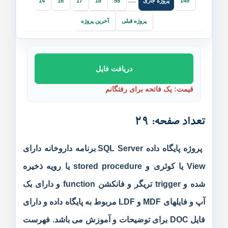
پروژه جاری
14
16
17
18
55
.....
145
پروژه قبلی
آخرین پروژه
دریافت فایل
قیمت: یک فاتحه برای رفتگانم
تعداد صفحه: 29
پروژه پایگاه داده SQL Server برنامه داروخانه دارای
View یا کوئری و stored procedure یا رویه ذخیره
شده و trigger تریگر و فانکشن function و دارای بک
آپ و فایلهای MDF و LDF مربوط به پایگاه داده و دارای
فایل DOC برای توضیحات و آموزش می باشد. فهرست