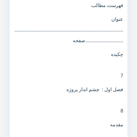
فهرست مطالب
عنوان
.........................................................................................
...............................صفحه
چکیده
7
فصل اول : چشم انداز پروژه
8
مقدمه