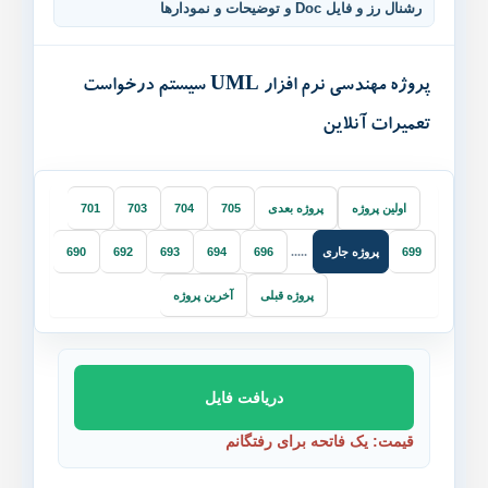
رشنال رز و فایل Doc و توضیحات و نمودارها
پروژه مهندسی نرم افزار UML سیستم درخواست
تعمیرات آنلاین
اولین پروژه
پروژه بعدی
705
704
703
701
پروژه جاری
690
692
693
694
696
.....
699
پروژه قبلی
آخرین پروژه
دریافت فایل
قیمت: یک فاتحه برای رفتگانم