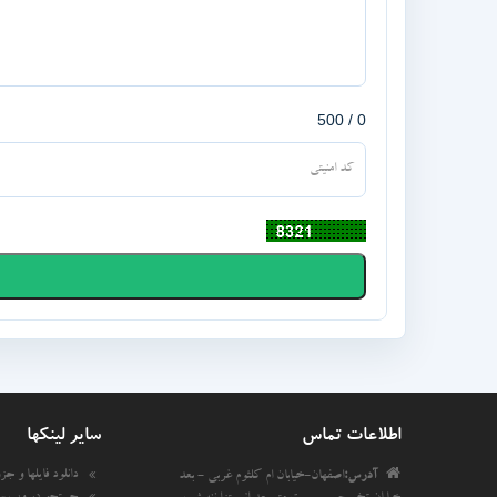
0 / 500
اطلاعات تماس
سایر لینکها
دانلود فایلها و جزوه
آدرس:
اصفهان-خیابان ام کلثوم غربی - بعد