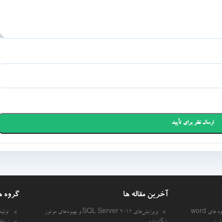
آخرین مقاله ها
گروه ه
 های word
ویرایش‌های SQL Server 2012 و بهبودهای موتور
تولی