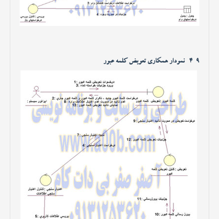
4-9- نمودار همکاری تعویض کلمه عبور