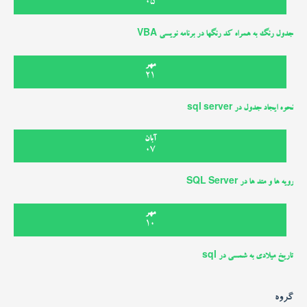
05
جدول رنگ به همراه کد رنگها در برنامه نویسی VBA
مهر
21
نحوه ایجاد جدول در sql server
آبان
07
رویه ها و متد ها در SQL Server
مهر
10
تاریخ میلادی به شمسی در sql
گروه