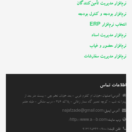
نرم‌افزار مدیریت تأمین‌کنندگان
نرم‌افزار بودجه و کنترل بودجه
انتخاب نرم‌افزار ERP
نرم‌افزار مدیریت اسناد
نرم‌افزار حضور و غیاب
نرم‌افزار مدیریت سفارشات
اطلاعات تماس
آدرس:
اصفهان-خیابان ام کلثوم غربی - بعد خیابان تخم چی - بیست متر بعد از
پیتزا ننه شب - کوچه تعمیر گاه سمار زغالی - پلاک 354 - درب مشکی - طبقه هفتم
آدرس ایمیل:
najafzade@gmail.com
وب سایت:
http://www.a00b.com/
تلفن ثابت:
(+98)9131253620