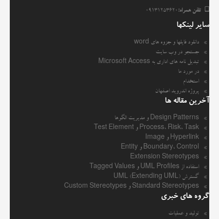
تلفن همراه:
09131253620
سایر لینکها
دانلود فایلها و جزوه های word
جستجو در وب سایت
تبدیل نامه های اداری به Microsoft Access
در مورد ما
استخدام
پروژه اندروید اصفهان
آخرین مقاله ها
Design Patterns و مدیریت الگوها
Process، Risk، Task و Test Element
Hyperlink و Image
Boundary، Control و Entity
Extension Stereotypes
استفاده از UML Profiles و Tagged Values
گسترش UML (Extending UML)
Standard Stereotypes و Custom Stereotypes
گروه های خبری
تولید و عملیات