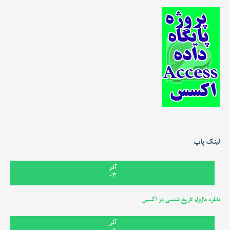
لینک پاپ
آذر
03
دانلود ماژول تاریخ شمسی در اکسس
آذر