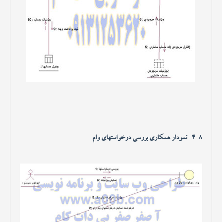
4-8- نمودار همکاری بررسی درخواستهای وام