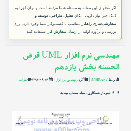
خدمات ما
اگر محتوای این مقاله به مسئله شما مرتبط است و برای اجرا به
کمک فنی نیاز دارید، امکان
تحلیل، طراحی، توسعه و
مقاله ها
سفارشی‌سازی راهکار
متناسب با کسب‌وکار شما وجود دارد.
برای
بررسی و برآورد اولیه
از
ارسال سفارش کار
استفاده کنید.
انجمن
مهندسی نرم افزار UML قرض
الحسنه بخش یازدهم
توسط
amin8505
|
گروه
مهندسی نرم افزار
|
1394/09/16
نظرات 0
4 -6- نمودار همکاری ایجاد حساب جدید