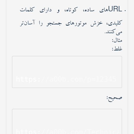
URLهای ساده، کوتاه، و دارای کلمات
کلیدی، خزش موتورهای جستجو را آسان‌تر
می‌کنند.
مثال:
غلط:
https:
//a00b.com/p=12345
صحیح:
https:
//a00b.com/Technical