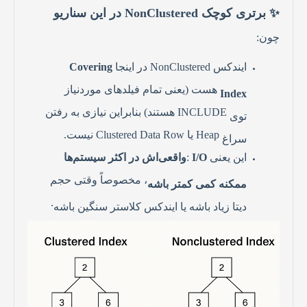
✨
برتری کوچک
NonClustered
در این سناریو
چون:
ایندکس
NonClustered
در اینجا
Covering
هست (یعنی تمام فیلدهای موردنیاز
Index
INCLUDE
هستند) بنابراین نیازی به رفتن
توی
Heap
یا
Clustered Data Row
نیست
.
سراغ
این یعنی
I/O
:
واقعی‌اش در اکثر سیستم‌ها
، مخصوصاً وقتی حجم
ممکنه کمی کمتر باشه
.
دیتا زیاد باشه یا ایندکس کلاستر سنگین باشه