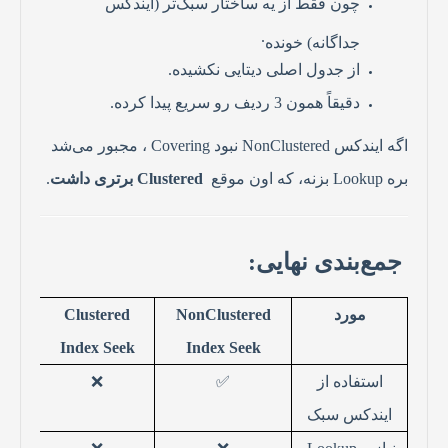
چون فقط از یه ساختار سبک‌تر (ایندکس
.
جداگانه) خونده
از جدول اصلی دیتایی نکشیده
.
دقیقاً همون 3 ردیف رو سریع پیدا کرده
.
اگه ایندکس
NonClustered
نبود
Covering
، مجبور می‌شد
بره
Lookup
بزنه، که اون موقع
Clustered
برتری داشت
.
جمع‌بندی نهایی
:
مورد
NonClustered
Clustered
Index Seek
Index Seek
استفاده از
✅
❌
ایندکس سبک