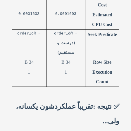
Cost
0.0001603
0.0001603
Estimated
CPU Cost
= @orderId
= @orderId
Seek Predicate
(
درست و
مستقیم
)
34 B
34 B
Row Size
1
1
Execution
Count
✅
نتیجه
:
تقریباً عملکردشون یکسانه،
ولی
...