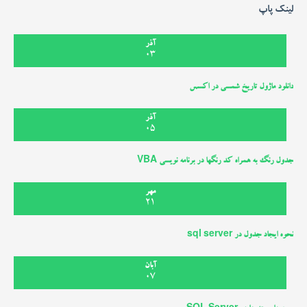
لینک پاپ
آذر
03
دانلود ماژول تاریخ شمسی در اکسس
آذر
05
جدول رنگ به همراه کد رنگها در برنامه نویسی VBA
مهر
21
نحوه ایجاد جدول در sql server
آبان
07