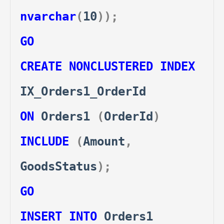
nvarchar
(
10
));
GO
CREATE
NONCLUSTERED
INDEX
IX_Orders1_OrderId
ON
Orders1
(
OrderId
)
INCLUDE
(
Amount
,
GoodsStatus
);
GO
INSERT
INTO
Orders1