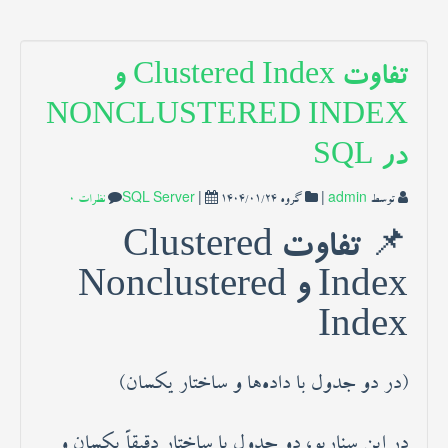
خدمات ما
تفاوت Clustered Index و
مقاله ها
NONCLUSTERED INDEX
انجمن
در SQL
توسط
admin
|
گروه
1404/01/24
|
SQL Server
نظرات 0
📌 تفاوت Clustered
Index و Nonclustered
Index
(در دو جدول با داده‌ها و ساختار یکسان)
در این سناریو، دو جدول با ساختار دقیقاً یکسان و