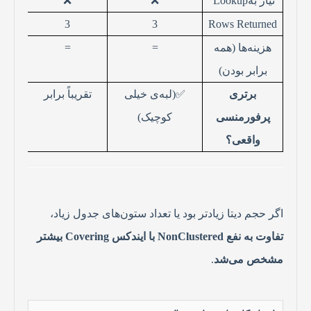
نیاز به
Lookup
❌
❌
3
3
Rows Returned
هزینه‌ها (همه
=
=
برابر بودن)
برتری
✅
(لبه‌ی خیلی
تقریباً برابر
پرفورمنسی
کوچیک)
واقعی؟
اگر حجم دیتا زیادتر بود یا تعداد ستون‌های جدول زیاد،
تفاوت به نفع
NonClustered
با ایندکس
Covering
بیشتر
مشخص می‌شد
.