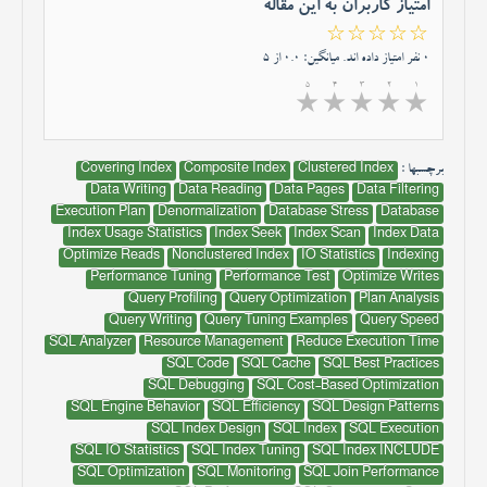
امتیاز کاربران به این مقاله
☆☆☆☆☆
0 نفر امتیاز داده اند. میانگین: 0.0 از 5
5
4
3
2
1
★
★
★
★
★
برچسبها :
Covering Index
Composite Index
Clustered Index
Data Writing
Data Reading
Data Pages
Data Filtering
Execution Plan
Denormalization
Database Stress
Database
Index Usage Statistics
Index Seek
Index Scan
Index Data
Optimize Reads
Nonclustered Index
IO Statistics
Indexing
Performance Tuning
Performance Test
Optimize Writes
Query Profiling
Query Optimization
Plan Analysis
Query Writing
Query Tuning Examples
Query Speed
SQL Analyzer
Resource Management
Reduce Execution Time
SQL Code
SQL Cache
SQL Best Practices
SQL Debugging
SQL Cost-Based Optimization
SQL Engine Behavior
SQL Efficiency
SQL Design Patterns
SQL Index Design
SQL Index
SQL Execution
SQL IO Statistics
SQL Index Tuning
SQL Index INCLUDE
SQL Optimization
SQL Monitoring
SQL Join Performance