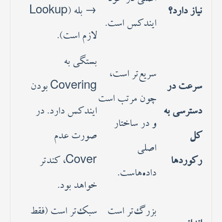
نیاز دارد؟
→ بله (Lookup
ایندکس است.
لازم است).
بستگی به
سریع‌تر است،
سرعت در
Covering بودن
چون مرتب است
دسترسی به
ایندکس دارد. در
و در ساختار
کل
صورت عدم
اصلی
رکوردها
Cover، کندتر
داده‌هاست.
خواهد بود.
بزرگ‌تر است
سبک‌تر است (فقط