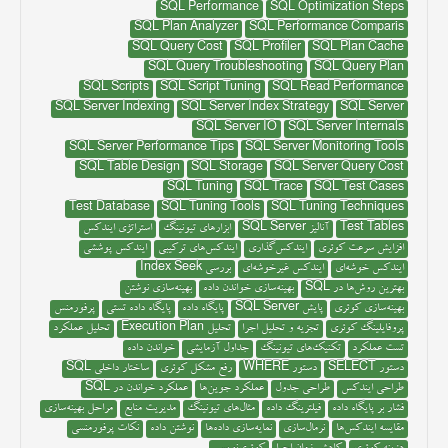
SQL Performance
SQL Optimization Steps
SQL Plan Analyzer
SQL Performance Comparis
SQL Query Cost
SQL Profiler
SQL Plan Cache
SQL Query Troubleshooting
SQL Query Plan
SQL Scripts
SQL Script Tuning
SQL Read Performance
SQL Server Indexing
SQL Server Index Strategy
SQL Server
SQL Server IO
SQL Server Internals
SQL Server Performance Tips
SQL Server Monitoring Tools
SQL Table Design
SQL Storage
SQL Server Query Cost
SQL Tuning
SQL Trace
SQL Test Cases
Test Database
SQL Tuning Tools
SQL Tuning Techniques
Test Tables
آنالیز SQL Server
ابزارهای تیونینگ
استراتژی ایندکس
افزایش سرعت کوئری
ایندکس‌گذاری
ایندکس‌های ترکیبی
ایندکس پوششی
ایندکس خوشه‌ای
ایندکس غیرخوشه‌ای
بررسی Index Seek
بهترین روش‌ها در SQL
بهینه‌سازی خواندن داده
بهینه‌سازی نوشتن
بهینه‌سازی کوئری
پایش SQL Server
پایگاه داده
پایگاه داده تستی
پرفورمنس
پروفایلینگ کوئری
تجزیه و تحلیل اجرا
تحلیل Execution Plan
تحلیل عملکرد
تست عملکرد
تکنیک‌های تیونینگ
جداول آزمایشی
خواندن داده
دستور SELECT
دستور WHERE
رفع مشکل کوئری
ساختار داخلی SQL
طراحی ایندکس
طراحی جدول
عملکرد جوین‌ها
عملکرد خواندن در SQL
فشار بر پایگاه داده
فیلترینگ داده
مثال‌های تیونینگ
مدیریت منابع
مراحل بهینه‌سازی
مقایسه ایندکس‌ها
نرمال‌سازی
نمایه‌سازی داده‌ها
نوشتن داده
نکات پرفورمنسی