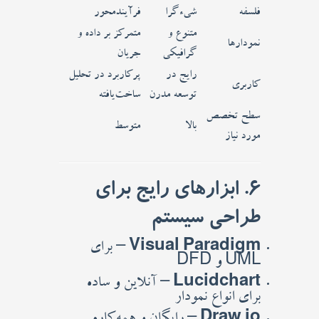
فلسفه
شی‌ءگرا
فرآیندمحور
متنوع و
متمرکز بر داده و
نمودارها
گرافیکی
جریان
رایج در
پرکاربرد در تحلیل
کاربری
توسعه مدرن
ساخت‌یافته
سطح تخصص
بالا
متوسط
مورد نیاز
6. ابزارهای رایج برای
طراحی سیستم
Visual Paradigm
– برای
UML و DFD
Lucidchart
– آنلاین و ساده
برای انواع نمودار