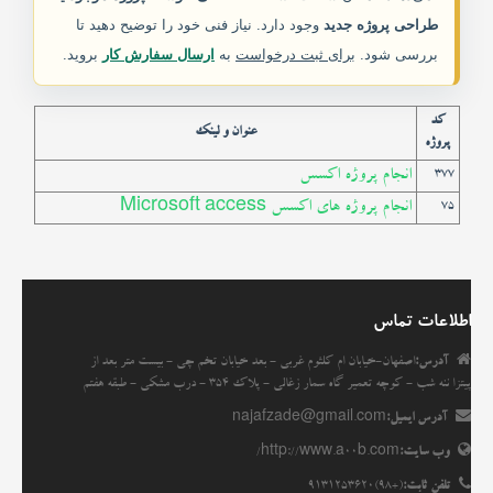
طراحی پروژه جدید
وجود دارد. نیاز فنی خود را توضیح دهید تا
خدمات ما
بررسی شود.
برای ثبت درخواست
به
ارسال سفارش کار
بروید.
مقاله ها
کد
عنوان و لینک
پروژه
انجمن
انجام پروژه اکسس
377
انجام پروژه های اکسس Microsoft access
75
اطلاعات تماس
آدرس:
اصفهان-خیابان ام کلثوم غربی - بعد خیابان تخم چی - بیست متر بعد از
پیتزا ننه شب - کوچه تعمیر گاه سمار زغالی - پلاک 354 - درب مشکی - طبقه هفتم
آدرس ایمیل:
najafzade@gmail.com
وب سایت:
http://www.a00b.com/
تلفن ثابت:
(+98)9131253620