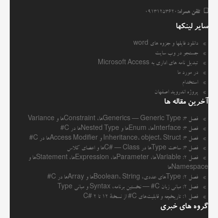
تلفن همراه:
09131253620
سایر لینکها
دانلود فایلها و جزوه های word
جستجو در وب سایت
تبدیل نامه های اداری به Microsoft Access
در مورد ما
استخدام
پروژه اندروید اصفهان
آخرین مقاله ها
فصل ۳: Generics — Generic Typeها، Constraintها و Variance
فصل ۳: Interfaceها، Enumها و Nested Typeها در C#
فصل ۳: Inheritance، object، Struct و Access Modifierها در C#
فصل ۳: ساخت Typeها در C# — Classها و اعضای کلاس
فصل ۲: Variableها، Parameterها، Expressionها، Statementها و
Namespaceها
فصل ۲: Typeهای عددی، Boolean، Stringها و Arrayها در C#
فصل ۲: مبانی زبان C# — نخستین برنامه، Syntax و مبانی Type
فصل ۱: تاریخچه و قابلیت‌های C# از نسخهٔ 12 تا C# 2
گروه های خبری