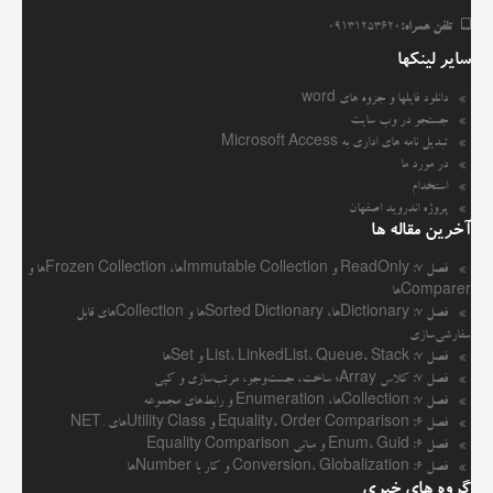
تلفن همراه:
09131253620
سایر لینکها
دانلود فایلها و جزوه های word
جستجو در وب سایت
تبدیل نامه های اداری به Microsoft Access
در مورد ما
استخدام
پروژه اندروید اصفهان
آخرین مقاله ها
فصل ۷: ReadOnly و Immutable Collectionها، Frozen Collectionها و
Comparerها
فصل ۷: Dictionaryها، Sorted Dictionaryها و Collectionهای قابل
سفارشی‌سازی
فصل ۷: List، LinkedList، Queue، Stack و Setها
فصل ۷: کلاس Array؛ ساخت، جست‌وجو، مرتب‌سازی و کپی
فصل ۷: Collectionها، Enumeration و رابط‌های مجموعه
فصل ۶: Equality، Order Comparison و Utility Classهای .NET
فصل ۶: Enum، Guid و مبانی Equality Comparison
فصل ۶: Conversion، Globalization و کار با Numberها
گروه های خبری