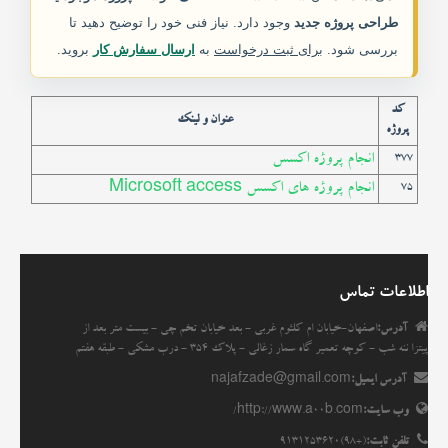
طراحی پروژه جدید
وجود دارد. نیاز فنی خود را توضیح دهید تا
خدمات ما
بررسی شود.
برای ثبت درخواست
به
ارسال سفارش کار
بروید.
مقاله ها
کد
عنوان و لینک
پروژه
انجمن
انجام پروژه اکسس
377
انجام پروژه های اکسس Microsoft access
75
اطلاعات تماس
آدرس:
اصفهان-خیابان ام کلثوم غربی - بعد خیابان تخم چی - بیست متر بعد از
پیتزا ننه شب - کوچه تعمیر گاه سمار زغالی - پلاک 354 - درب مشکی - طبقه هفتم
آدرس ایمیل:
najafzade@gmail.com
وب سایت:
http://www.a00b.com/
تلفن ثابت:
(+98)9131253620