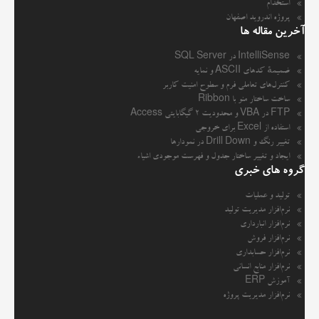
استخدام
پروژه اندروید اصفهان
آخرین مقاله ها
IntelliSense در SQL Server
ضمیمهٔ کدهای ASCII و نمایه
کنترل‌های تعاملی فرم و سطوح امنیت کاربر
ساخت ساختار منو با Ribbon
FTP در VBA و محدودیت ۲ گیگابایتی Access
استفاده از Excel برای خروجی
تغییر رنگ و Drill Down در نمودارها
ایجاد و تغییر ساختار جدول و فهرست موجودی اشیاء
گروه های خبری
تولید و عملیات
نرم‌افزار مدیریت تولید
نرم‌افزار انبارداری
نرم‌افزار فروش
نرم‌افزار حسابداری
نرم‌افزار منابع انسانی
آموزش ERP
نرم‌افزار مدیریت پروژه