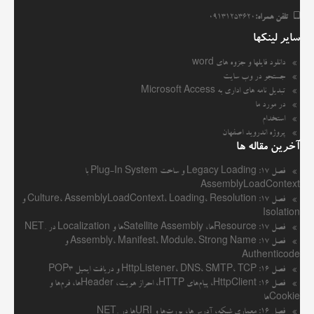
تلفن همراه:
09131253620
سایر لینکها
دانلود فایلها و جزوه های word
جستجو در وب سایت
تبدیل نامه های اداری به Microsoft Access
در مورد ما
استخدام
پروژه اندروید اصفهان
آخرین مقاله ها
فصل ۱۷: Legacy Loading و ساخت Plug-In System با
AssemblyLoadContext
فصل ۱۷: Culture، AssemblyLoadContext، Loading، Resolution و
Isolation
فصل ۱۷: Resourceها، Satellite Assemblyها و Localization در .NET
فصل ۱۷: Assembly، Manifest، Module، Strong Name و
Authenticode
فصل ۱۶: HttpListener، DNS، SMTP، TCP و دریافت ایمیل POP3
فصل ۱۶: HttpClient، پیام‌های HTTP، احراز هویت، Headerها، فرم‌ها و
Cookieها
فصل ۱۶: معماری شبکه، آدرس‌ها، پورت‌ها و URIها در .NET