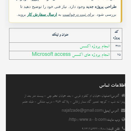
طراحی پروژه جدید
وجود دارد. نیاز فنی خود را توضیح دهید تا
خدمات ما
بررسی شود.
برای ثبت درخواست
به
ارسال سفارش کار
بروید.
مقاله ها
کد
عنوان و لینک
پروژه
انجمن
انجام پروژه اکسس
377
انجام پروژه های اکسس Microsoft access
75
اطلاعات تماس
آدرس:
اصفهان-خیابان ام کلثوم غربی - بعد خیابان تخم چی - بیست متر بعد از
پیتزا ننه شب - کوچه تعمیر گاه سمار زغالی - پلاک 354 - درب مشکی - طبقه هفتم
آدرس ایمیل:
najafzade@gmail.com
وب سایت:
http://www.a00b.com/
تلفن ثابت:
(+98)9131253620