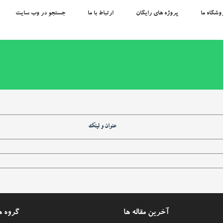
وشگاه ما
پروژه های رایگان
ارتباط با ما
جستجو در وب سایت
عنوان و لینک
آخرین مقاله ها
گروه ه