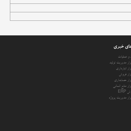
ای خبری
د و عملیات
فزار مدیریت تولید
فزار انبارداری
فزار فروش
فزار حسابداری
فزار منابع انسانی
 ERP
فزار مدیریت پروژه