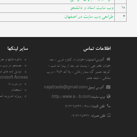
وب سایت استاد و دانشجو
18
طراحی وب سایت در اصفهان
3
اطلاعات تماس
سایر لینکها
دانلود فایلها و جزوه
آدرس:
اصفهان-خیابان ام کلثوم غربی - بعد
جستجو در وب س
خیابان تخم چی - بیست متر بعد از پیتزا ننه شب -
تبدیل نامه های اد
کوچه تعمیر گاه سمار زغالی - پلاک 354 - درب
crosoft Access
مشکی - طبقه هفتم
در مورد ما
آدرس ایمیل:
najafzade@gmail.com
استخدام
پروژه اندروید اص
وب سایت:
http://www.a00b.com/
تلفن ثابت:
(+98)9131253620
تلفن همراه:
09131253620