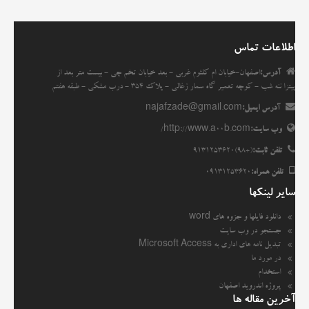
خدمات ما
اطلاعات تماس
مقاله ها
آدرس:
اصفهان-خیابان ام کلثوم غربی - بعد خیابان تخم چی - بیست متر بعد از
پیتزا ننه شب - کوچه تعمیر گاه سمار زغالی - پلاک 354 - درب مشکی - طبقه هفتم
انجمن
آدرس ایمیل:
najafzade@gmail.com
وب سایت:
http://www.a00b.com/
تلفن ثابت:
(+98)9131253620
تلفن همراه:
09131253620
سایر لینکها
دانلود فایلها و جزوه های word
جستجو در وب سایت
تبدیل نامه های اداری به Microsoft Access
در مورد ما
استخدام
پروژه اندروید اصفهان
آخرین مقاله ها