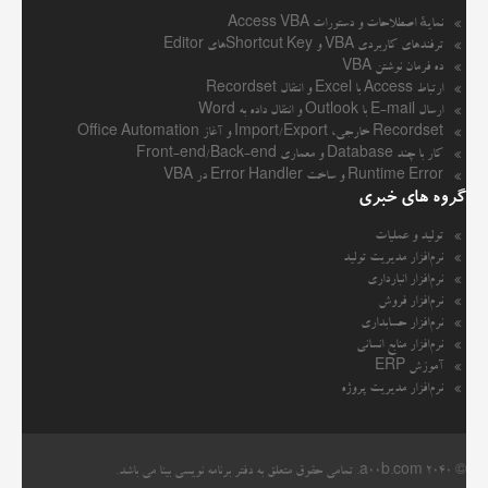
نمایهٔ اصطلاحات و دستورات Access VBA
ترفندهای کاربردی VBA و Shortcut Keyهای Editor
ده فرمان نوشتن VBA
ارتباط Access با Excel و انتقال Recordset
ارسال E-mail با Outlook و انتقال داده به Word
Recordset خارجی، Import/Export و آغاز Office Automation
کار با چند Database و معماری Front-end/Back-end
Runtime Error و ساخت Error Handler در VBA
گروه های خبری
تولید و عملیات
نرم‌افزار مدیریت تولید
نرم‌افزار انبارداری
نرم‌افزار فروش
نرم‌افزار حسابداری
نرم‌افزار منابع انسانی
آموزش ERP
نرم‌افزار مدیریت پروژه
© 2040
a00b.com
. تمامی حقوق متعلق به دفتر برنامه نویسی بینا می باشد.