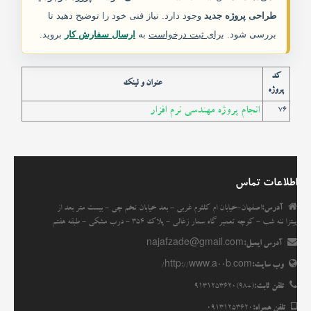
طراحی پروژه جدید
وجود دارد. نیاز فنی خود را توضیح دهید تا
خدمات ما
بررسی شود.
برای ثبت درخواست
به
ارسال سفارش کار
بروید.
مقاله ها
کد
عنوان و لینک
پروژه
انجمن
انجام پروژه مهندسی نرم افزار
76
اطلاعات تماس
آدرس:
اصفهان-خیابان ام کلثوم غربی - بعد خیابان تخم چی - بیست متر بعد از
پیتزا ننه شب - کوچه تعمیر گاه سمار زغالی - پلاک 354 - درب مشکی - طبقه هفتم
آدرس ایمیل:
najafzade@gmail.com
وب سایت:
http://www.a00b.com/
تلفن ثابت:
(+98)9131253620
تلفن همراه:
09131253620