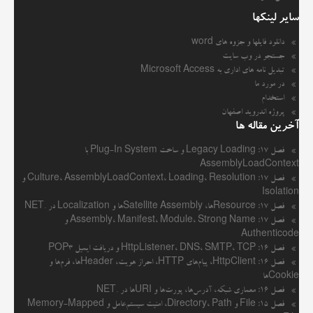
سایر لینکها
دانلود فایلها و جزوه های word
جستجو در وب سایت
تبدیل نامه های اداری به Microsoft Access
در مورد ما
استخدام
پروژه اندروید اصفهان
آخرین مقاله ها
فصل ۱۷: Legacy Loading و ساخت Plug-In System با
AssemblyLoadContext
فصل ۱۷: Culture، AssemblyLoadContext، Loading، Resolution و
Isolation
فصل ۱۷: Resourceها، Satellite Assemblyها و Localization در .NET
فصل ۱۷: Assembly، Manifest، Module، Strong Name و
Authenticode
فصل ۱۶: HttpListener، DNS، SMTP، TCP و دریافت ایمیل POP3
فصل ۱۶: HttpClient، پیام‌های HTTP، احراز هویت، Headerها، فرم‌ها و
Cookieها
فصل ۱۶: معماری شبکه، آدرس‌ها، پورت‌ها و URIها در .NET
فصل ۱۵: File و Directory، Path، امنیت سیستم‌عامل و Memory-Mapped