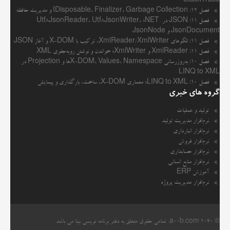
StackTrace
فصل ۱۲: IDisposable، Finalizer، Garbage Collection و مدیریت حافظه
فصل ۱۱: JSON در .NET؛ Utf8JsonReader، Utf8JsonWriter،
JsonDocument و JsonNode
فصل ۱۱: الگوهای XmlReader/XmlWriter، ترکیب با X-DOM و آغاز JSON
فصل ۱۱: XmlReader و XmlWriter؛ خواندن و نوشتن رو‌به‌جلوی XML
فصل ۱۰: به‌روزرسانی X-DOM، Values، Namespaceها و Projection در
LINQ to XML
فصل ۱۰: LINQ to XML؛ معماری X-DOM، ساخت، بارگذاری و پیمایش
گروه های خبری
تولید و عملیات
نرم‌افزار مدیریت تولید
نرم‌افزار انبارداری
نرم‌افزار فروش
نرم‌افزار حسابداری
نرم‌افزار منابع انسانی
آموزش ERP
نرم‌افزار مدیریت پروژه
© 2040
a00b.com
. تمامی حقوق متعلق به دفتر برنامه نویسی بینا می باشد.