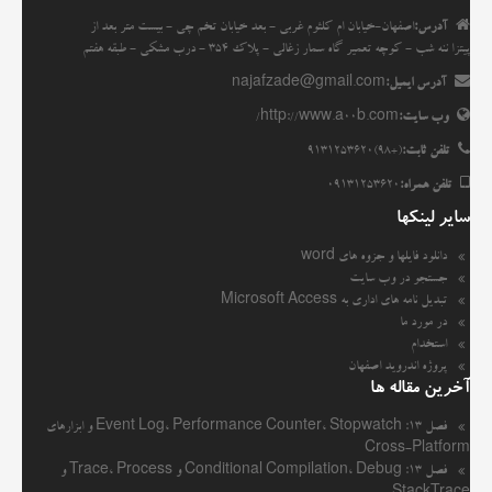
آدرس:
اصفهان-خیابان ام کلثوم غربی - بعد خیابان تخم چی - بیست متر بعد از
پیتزا ننه شب - کوچه تعمیر گاه سمار زغالی - پلاک 354 - درب مشکی - طبقه هفتم
آدرس ایمیل:
najafzade@gmail.com
وب سایت:
http://www.a00b.com/
تلفن ثابت:
(+98)9131253620
تلفن همراه:
09131253620
سایر لینکها
دانلود فایلها و جزوه های word
جستجو در وب سایت
تبدیل نامه های اداری به Microsoft Access
در مورد ما
استخدام
پروژه اندروید اصفهان
آخرین مقاله ها
فصل ۱۳: Event Log، Performance Counter، Stopwatch و ابزارهای
Cross-Platform
فصل ۱۳: Conditional Compilation، Debug و Trace، Process و