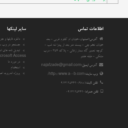
اطلاعات تماس
سایر لینکها
دانلود فایلها و جزوه
آدرس:
اصفهان-خیابان ام کلثوم غربی - بعد
جستجو در وب س
خیابان تخم چی - بیست متر بعد از پیتزا ننه شب -
تبدیل نامه های اد
کوچه تعمیر گاه سمار زغالی - پلاک 354 - درب
crosoft Access
مشکی - طبقه هفتم
در مورد ما
آدرس ایمیل:
najafzade@gmail.com
استخدام
پروژه اندروید اص
وب سایت:
http://www.a00b.com/
تلفن ثابت:
(+98)9131253620
تلفن همراه:
09131253620