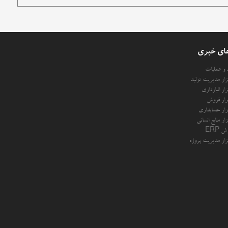
ای خبری
د و عملیات
فزار مدیریت تولید
فزار انبارداری
فزار فروش
فزار حسابداری
فزار منابع انسانی
 ERP
فزار مدیریت پروژه