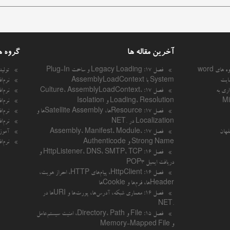
آخرین مقاله ها
گروه ه
 های word
فصل ۱۷: Legacy Loading و ساخت Plug-In
تولی
ایت
System با AssemblyLoadContext
نرم‌ا
اری به
فصل ۱۷: Culture، AssemblyLoadContext،
نرم‌ا
Mi
Loading، Resolution و Isolation
نرم‌ا
فصل ۱۷: Resourceها، Satellite Assemblyها و
نرم‌ا
Localization در .NET
نرم‌ا
فهان
فصل ۱۷: Assembly، Manifest، Module،
آموزش
Strong Name و Authenticode
نرم‌ا
فصل ۱۶: HttpListener، DNS، SMTP، TCP و
دریافت ایمیل POP3
فصل ۱۶: HttpClient، پیام‌های HTTP، احراز هویت،
Headerها، فرم‌ها و Cookieها
فصل ۱۶: معماری شبکه، آدرس‌ها، پورت‌ها و URIها در
.NET
فصل ۱۵: File و Directory، Path، امنیت سیستم‌عامل
و Memory-Mapped File