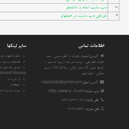
وب سایت استاد و دانشجو
18
طراحی وب سایت در اصفهان
3
اطلاعات تماس
سایر لینکها
دانلود فایلها و جزوه
آدرس:
اصفهان-خیابان ام کلثوم غربی - بعد
جستجو در وب س
خیابان تخم چی - بیست متر بعد از پیتزا ننه شب -
تبدیل نامه های اد
کوچه تعمیر گاه سمار زغالی - پلاک 354 - درب
crosoft Access
مشکی - طبقه هفتم
در مورد ما
آدرس ایمیل:
najafzade@gmail.com
استخدام
پروژه اندروید اص
وب سایت:
http://www.a00b.com/
تلفن ثابت:
(+98)9131253620
تلفن همراه:
09131253620