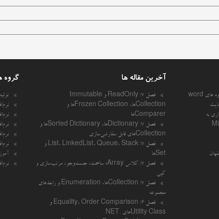
آخرین مقاله ها
گروه ه
 های word
فصل ۷: ReadOnly و Immutable
تولی
ایت
Collectionها، Frozen Collectionها و
نرم‌ا
اری به
Comparerها
نرم‌ا
Mi
فصل ۷: Dictionaryها، Sorted Dictionaryها و
نرم‌ا
Collectionهای قابل سفارشی‌سازی
نرم‌ا
فصل ۷: List، LinkedList، Queue، Stack و
نرم‌ا
فهان
Setها
آموزش
فصل ۷: کلاس Array؛ ساخت، جست‌وجو، مرتب‌سازی و
نرم‌ا
کپی
فصل ۷: Collectionها، Enumeration و رابط‌های
مجموعه
فصل ۶: Equality، Order Comparison و
Utility Classهای .NET