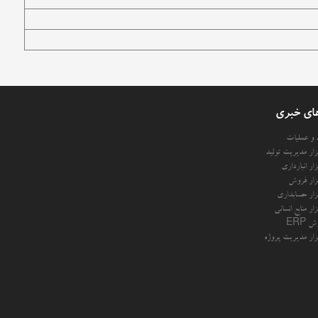
ای خبری
د و عملیات
فزار مدیریت تولید
فزار انبارداری
فزار فروش
فزار حسابداری
فزار منابع انسانی
 ERP
فزار مدیریت پروژه