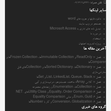
تلفن همراه:
09131253620
سایر لینکها
دانلود فایلها و جزوه های word
جستجو در وب سایت
تبدیل نامه های اداری به Microsoft Access
در مورد ما
استخدام
پروژه اندروید اصفهان
آخرین مقاله ها
فصل ۷: ReadOnly و Immutable Collectionها، Frozen Collectionها و
Comparerها
فصل ۷: Dictionaryها، Sorted Dictionaryها و Collectionهای قابل
سفارشی‌سازی
فصل ۷: List، LinkedList، Queue، Stack و Setها
فصل ۷: کلاس Array؛ ساخت، جست‌وجو، مرتب‌سازی و کپی
فصل ۷: Collectionها، Enumeration و رابط‌های مجموعه
فصل ۶: Equality، Order Comparison و Utility Classهای .NET
فصل ۶: Enum، Guid و مبانی Equality Comparison
فصل ۶: Conversion، Globalization و کار با Numberها
گروه های خبری