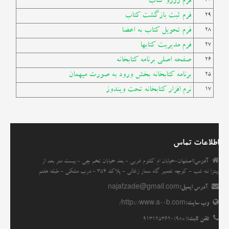
فرم رزرو کتاب
30
فرم ثبت بازگشت کتاب
29
فرم تحویل کتاب به اعضا
28
فرم مدیریت کتابها
27
صفحه اصلی برنامه کتابخانه
26
برنامه کتابخانه بخش ورود به صورت میهمان
25
نرم افزار کتابخانه تحت ویندوز
17
اطلاعات تماس
آدرس:
اصفهان-خیابان ام کلثوم غربی - بعد خیابان تخم چی - بیست متر بعد از
پیتزا ننه شب - کوچه تعمیر گاه سمار زغالی - پلاک 354 - درب مشکی - طبقه هفتم
آدرس ایمیل:
najafzade@gmail.com
وب سایت:
http://www.a00b.com/
تلفن ثابت:
(+98)9131253620